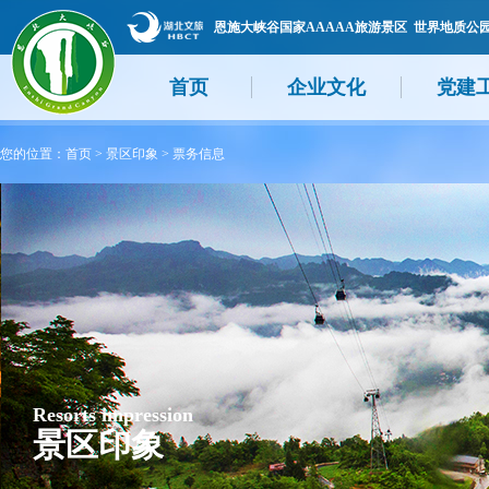
恩施大峡谷国家AAAAA旅游景区 世界地质公
首页
企业文化
党建
您的位置：
首页
>
景区印象
>
票务信息
Resorts impression
景区印象