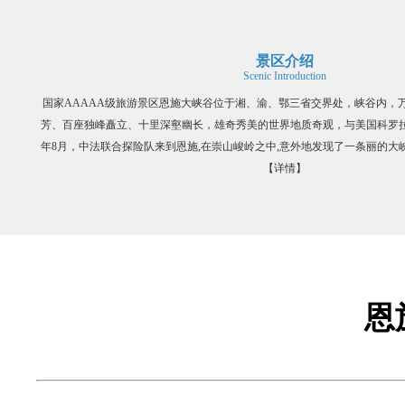
景区介绍
Scenic Introduction
国家AAAAA级旅游景区恩施大峡谷位于湘、渝、鄂三省交界处，峡谷内，
芳、百座独峰矗立、十里深壑幽长，雄奇秀美的世界地质奇观，与美国科罗拉多
年8月，中法联合探险队来到恩施,在崇山峻岭之中,意外地发现了一条丽的大峡
【详情】
恩