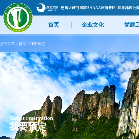
恩施大峡谷国家AAAAA旅游景区 世界地质公
首页
企业文化
党建
您的位置：
首页
>
我要预定
Ticket reservation
我要预定