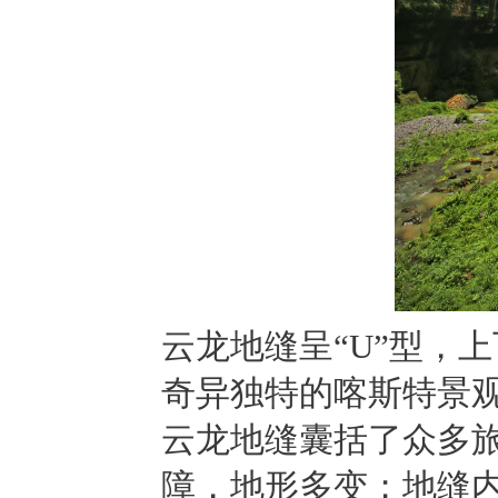
云龙地缝呈“U”型，上
奇异独特的喀斯特景
云龙地缝囊括了众多
障，地形多变；地缝