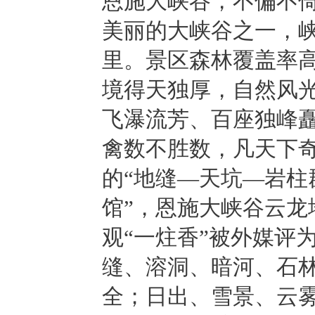
恩施大峡谷，不偏不倚
美丽的大峡谷之一，峡
里。景区森林覆盖率高
境得天独厚，自然风
飞瀑流芳、百座独峰
禽数不胜数，凡天下
的“地缝—天坑—岩柱
馆”，恩施大峡谷云龙
观“一炷香”被外媒评
缝、溶洞、暗河、石
全；日出、雪景、云