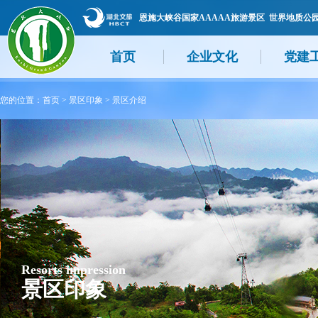
恩施大峡谷国家AAAAA旅游景区 世界地质公
首页
企业文化
党建
您的位置：
首页
>
景区印象
>
景区介绍
Resorts impression
景区印象