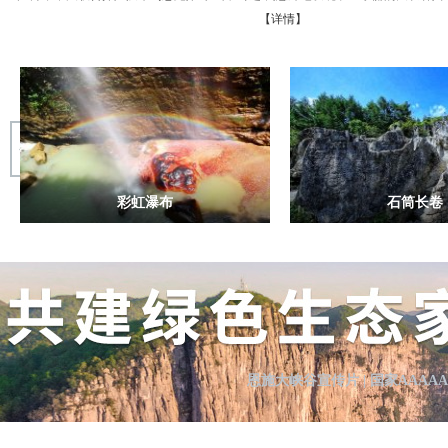
【详情】
彩虹瀑布
石筒长卷
彩虹瀑布
石筒长
崖壁上灰黑色三块巨型为瀑布数万年形成的
未发明纸张以前汉人记录历
钙华体，该瀑布是地缝中众多瀑布中第一个
家族则把文字刻存在平整
被阳光照射到的，每当...
简，面前的层层叠叠的
大楼门峰丛
小楼门峰
恩施大峡谷宣传片
|
国家AAAA
大楼门峰丛
小楼门峰