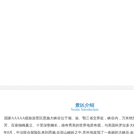
景区介绍
Scenic Introduction
国家AAAAA级旅游景区恩施大峡谷位于湘、渝、鄂三省交界处，峡谷内，万米绝
芳、百座独峰矗立、十里深壑幽长，雄奇秀美的世界地质奇观，与美国科罗拉多大峡
年8月，中法联合探险队来到恩施,在崇山峻岭之中,意外地发现了一条丽的大峡谷,命