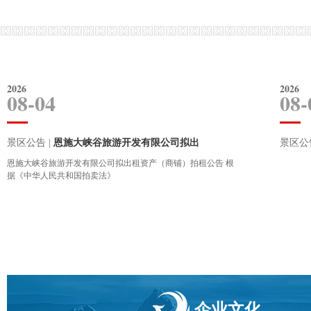
总体形态类似于张家界武陵源石英砂岩峰
大峡谷地区处大地构造单元
林，但其组成岩石为石灰岩。放眼望去，数
(I级)上扬子台中八面山台褶
十座石灰岩石峰石柱，嶙...
褶束(Ⅲ级)，..
七星寨绝壁
五彩黄龙瀑
七星寨绝壁
五彩黄龙
2026
2026
08-04
08-
为三叠系灰岩中发育的巨型柱状岩体群，兀
高60余米，顺一似教堂大
然直立于陡坡上，高耸林、，极为壮观。它
体飞流直下，故称为金钟瀑
景区公告 |
恩施大峡谷旅游开发有限公司拟出
景区公告
不同于峰林及石林，而...
清澈且在太阳下出现
玉女峰
祥云火炬
恩施大峡谷旅游开发有限公司拟出租资产（商铺）拍租公告 根
据《中华人民共和国拍卖法》
玉女峰
祥云火
这根独立的三叠系灰岩柱，高210米、根部
自然单体岩柱原本与大山为
直径约60米、下粗上细，上面好似一个背着
层理较薄、质地不纯，缷荷
背篓的土家妹子正...
岩块自然脱落，而逐
企业文化