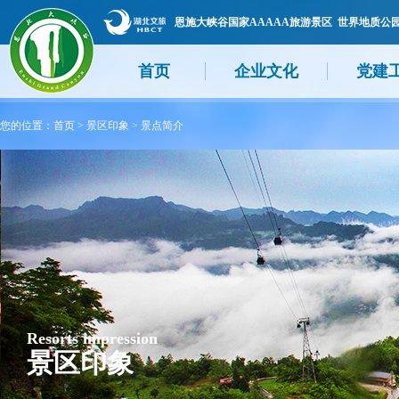
恩施大峡谷国家AAAAA旅游景区 世界地质公
首页
企业文化
党建
您的位置：
首页
>
景区印象
>
景点简介
Resorts impression
景区印象