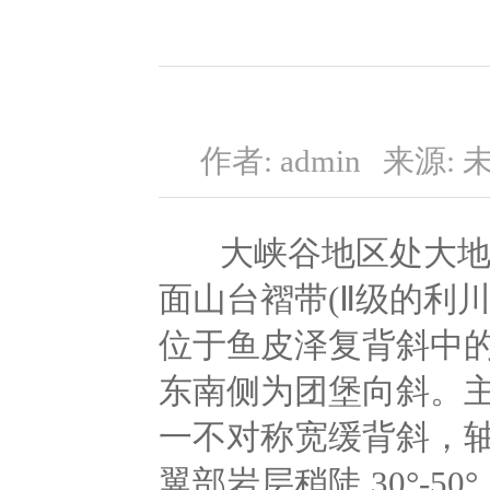
作者: admin
来源: 
大峡谷地区处大地
面山台褶带(Ⅱ级的利
位于鱼皮泽复背斜中的
东南侧为团堡向斜。主要
一不对称宽缓背斜，轴部
翼部岩层稍陡 30°-