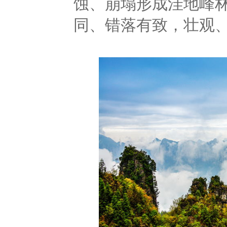
蚀、崩塌形成洼地峰
同、错落有致，壮观