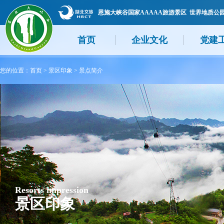
恩施大峡谷国家AAAAA旅游景区 世界地质公
首页
企业文化
党建
您的位置：
首页
>
景区印象
>
景点简介
Resorts impression
景区印象