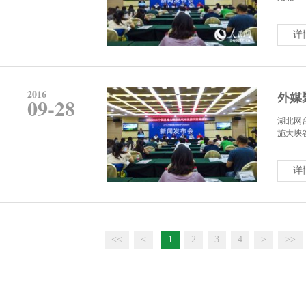
详
2016
外媒
09-28
湖北网
施大峡谷
详
<<
<
1
2
3
4
>
>>