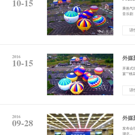
10-15
乘热气
音乐剧《
详
2016
外媒
10-15
开幕式
宴”“桃花
详
2016
外媒
09-28
发布会
湖北...