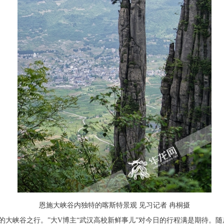
恩施大峡谷内独特的喀斯特景观 见习记者 冉桐摄
大峡谷之行。”大V博主“武汉高校新鲜事儿”对今日的行程满是期待。随