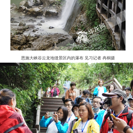
恩施大峡谷云龙地缝景区内的瀑布 见习记者 冉桐摄