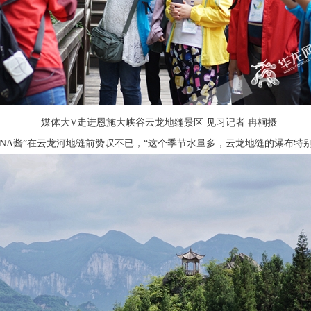
媒体大V走进恩施大峡谷云龙地缝景区 见习记者 冉桐摄
NA酱”在云龙河地缝前赞叹不已，“这个季节水量多，云龙地缝的瀑布特