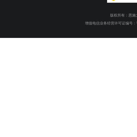
版权所有：恩施大峡谷旅游
增值电信业务经营许可证编号：鄂B1.B