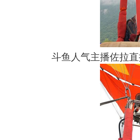
斗鱼人气主播佐拉直