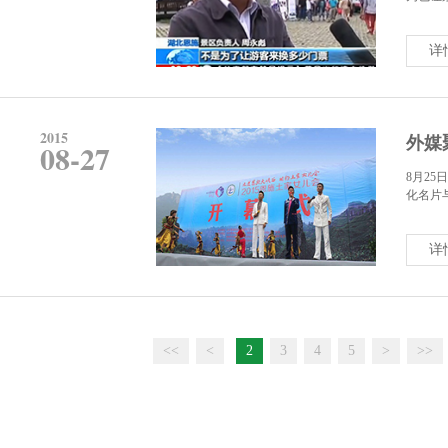
详
2015
外媒
08-27
8月2
化名片
详
<<
<
2
3
4
5
>
>>