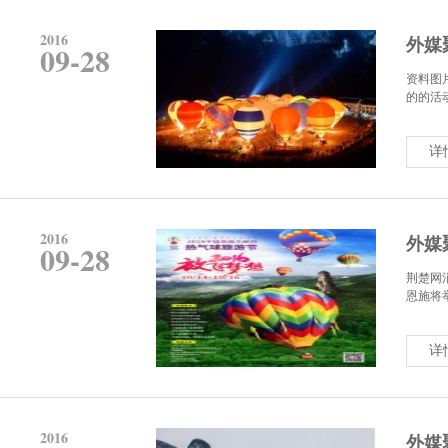
2016
外媒
09-28
资料图
的的活动
详
2016
外媒
09-28
荆楚网
恩施将举办
详
2016
外媒