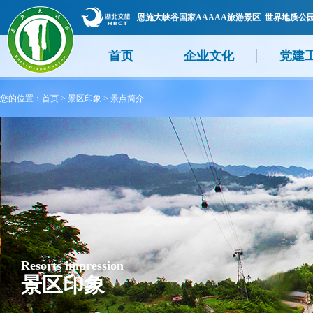
恩施大峡谷国家AAAAA旅游景区 世界地质公
首页
企业文化
党建
您的位置：
首页
>
景区印象
>
景点简介
Resorts impression
景区印象