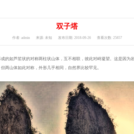
双子塔
作者: admin
来源: 未知
发布日期: 2018-09-26
查看次数: 25857
成的如芦笙状的对称两柱状山体，互不相联，彼此对峙凝望。这是因为
。但两山体如此对称，外形几乎相同，自然界比较罕见。