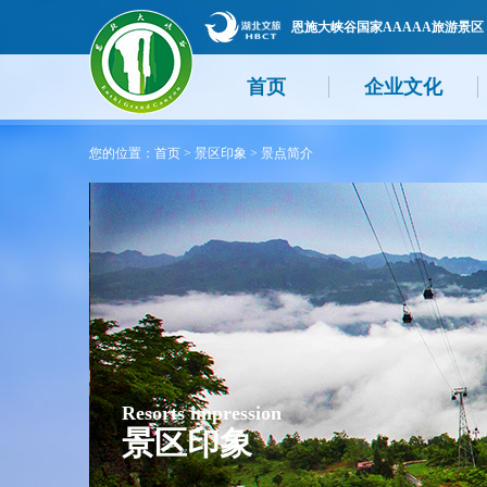
恩施大峡谷国家AAAAA旅游景区
首页
企业文化
您的位置：
首页
>
景区印象
>
景点简介
Resorts impression
景区印象