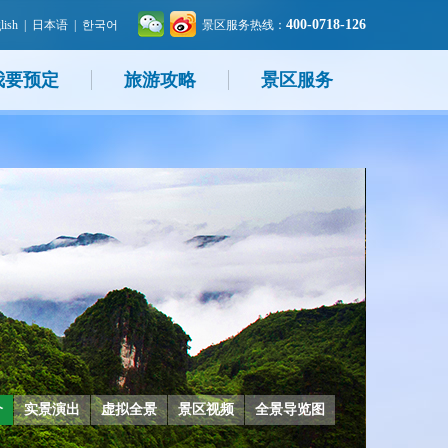
400-0718-126
lish
|
日本语
|
한국어
景区服务热线：
我要预定
旅游攻略
景区服务
介
实景演出
虚拟全景
景区视频
全景导览图