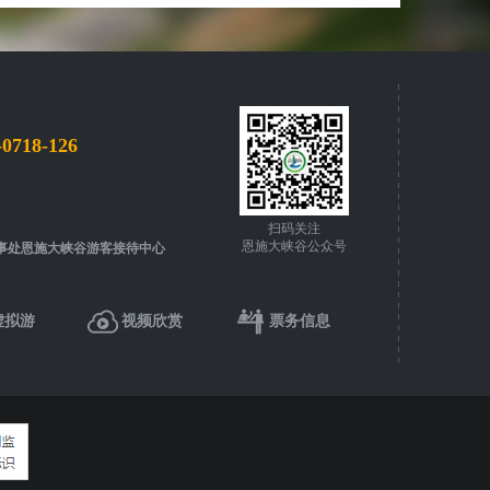
-0718-126
扫码关注
恩施大峡谷公众号
事处恩施大峡谷游客接待中心
虚拟游
视频欣赏
票务信息