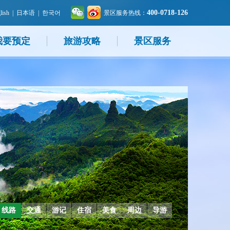
400-0718-126
lish
|
日本语
|
한국어
景区服务热线：
我要预定
旅游攻略
景区服务
线路
交通
游记
住宿
美食
周边
导游