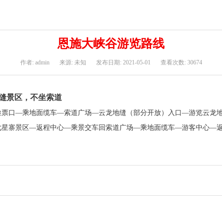
恩施大峡谷游览路线
作者: admin
来源: 未知
发布日期: 2021-05-01
查看次数: 30674
缝景区，不坐索道
检票口—乘地面缆车—索道广场—云龙地缝（部分开放）入口—游览云龙
七星寨景区—返程中心—乘景交车回索道广场—乘地面缆车—游客中心—