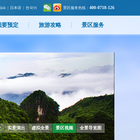
400-0718-126
lish
|
日本语
|
한국어
景区服务热线：
我要预定
旅游攻略
景区服务
介
实景演出
虚拟全景
景区视频
全景导览图