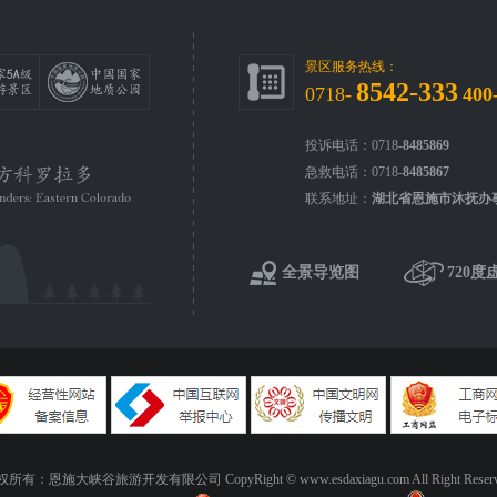
景区服务热线：
8542-333
0718-
400
投诉电话：0718-
8485869
急救电话：0718-
8485867
联系地址：
湖北省恩施市沐抚办
全景导览图
720度
所有：恩施大峡谷旅游开发有限公司 CopyRight © www.esdaxiagu.com All Right Reserv