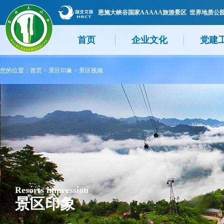
恩施大峡谷国家AAAAA旅游景区 世界地质公
首页
企业文化
党建
您的位置：
首页
>
景区印象
>
景区视频
Resorts impression
景区印象