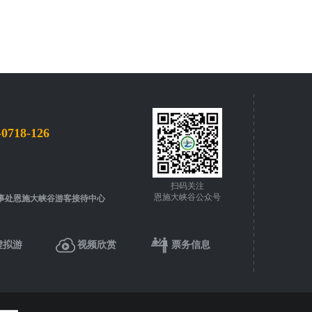
-0718-126
扫码关注
恩施大峡谷公众号
事处恩施大峡谷游客接待中心
虚拟游
视频欣赏
票务信息