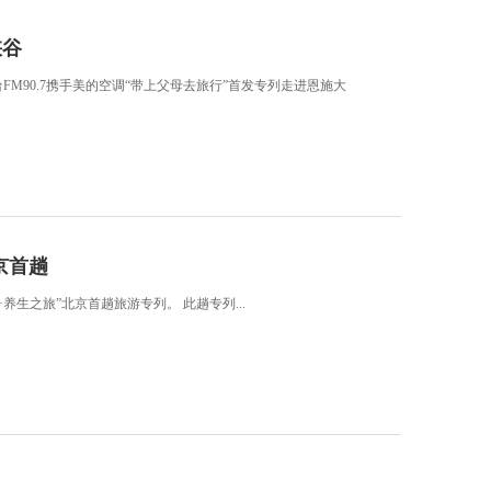
峡谷
FM90.7携手美的空调“带上父母去旅行”首发专列走进恩施大
京首趟
生之旅”北京首趟旅游专列。 此趟专列...