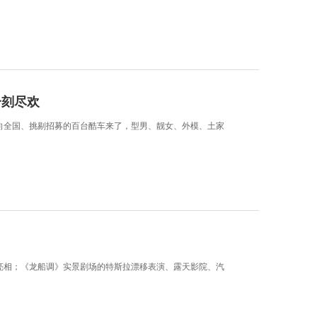
一刻尽欢
面向全国、挑剔招募的百台酷车来了，型男、靓女、外模、土家
游亮相；《龙船调》实景剧场的特斯拉漂移表演、露天影院、汽