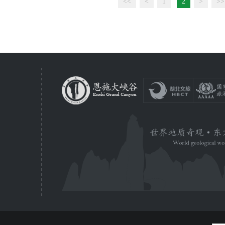
<<
<
1
2
>
>>