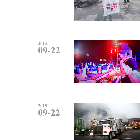
2015
09-22
2015
09-22