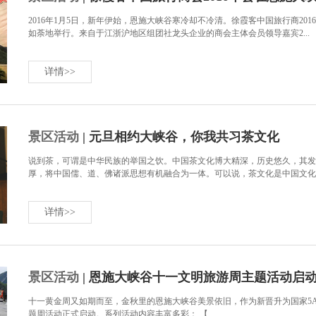
2016年1月5日，新年伊始，恩施大峡谷寒冷却不冷清。徐霞客中国旅行商2
如荼地举行。来自于江浙沪地区组团社龙头企业的商会主体会员领导嘉宾2...
详情>>
景区活动
| 元旦相约大峡谷，你我共习茶文化
说到茶，可谓是中华民族的举国之饮。中国茶文化博大精深，历史悠久，其发
厚，将中国儒、道、佛诸派思想有机融合为一体。可以说，茶文化是中国文化中
详情>>
景区活动
| 恩施大峡谷十一文明旅游周主题活动启
十一黄金周又如期而至，金秋里的恩施大峡谷美景依旧，作为新晋升为国家5A
题周活动正式启动。系列活动内容丰富多彩： 【...