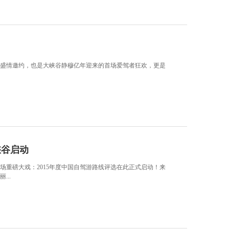
盛情邀约，也是大峡谷静穆亿年迎来的首场爱驾者狂欢，更是
峡谷启动
场重磅大戏：2015年度中国自驾游路线评选在此正式启动！来
..