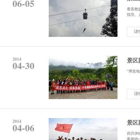
06-05
垂直救
指导。
详
2014
景区
04-30
“博览地
详
2014
景区
04-06
四月伊
客接待